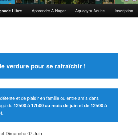
gnade Libre
Apprendre A Nager
Aquagym Adulte
Inscription
e verdure pour se rafraîchir !
étente et de plaisir en famille ou entre amis dans
ragé de
12h00 à 17h00 au mois de juin et de 12h00 à
t.
 et Dimanche 07 Juin